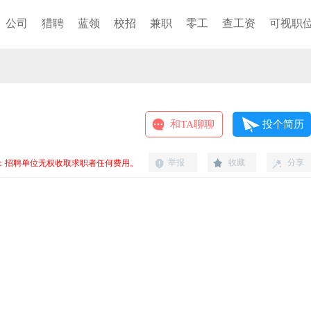
公司
猎聘
蓝领
校招
兼职
零工
查工资
可视职
和TA聊聊
投个简历
举报
收藏
分享
：招聘单位无权收取求职者任何费用。