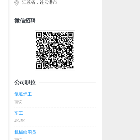
江苏省．
连云港市
微信招聘
公司职位
氩弧焊工
面议
车工
4K-5K
机械绘图员