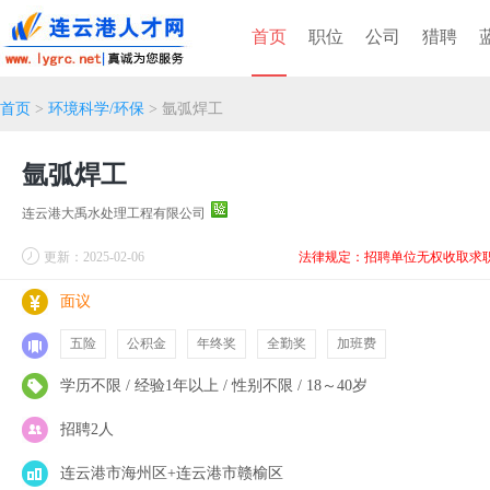
首页
职位
公司
猎聘
首页
>
环境科学/环保
> 氩弧焊工
氩弧焊工
连云港大禹水处理工程有限公司
更新：2025-02-06
法律规定：招聘单位无权收取求
面议
五险
公积金
年终奖
全勤奖
加班费
学历不限 / 经验1年以上 / 性别不限 / 18～40岁
招聘2人
连云港市海州区+连云港市赣榆区