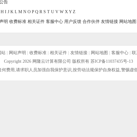
公告
H
I
J
K
L
M
N
O
P
Q
R
S
T
U
V
W
X
Y
Z
声明
收费标准
相关证件
客服中心
用户反馈
合作伙伴
友情链接
网站地图
网站
|
网站声明
|
收费标准
|
相关证件
|
友情链接
|
网站地图
|
客服中心
|
联
Copyright 2026 网隆云计算有限公司 版权所有
苏ICP备11037435号-13
何费用,请求职人员加强自我保护意识,按劳动法规保护自身权益,警惕虚