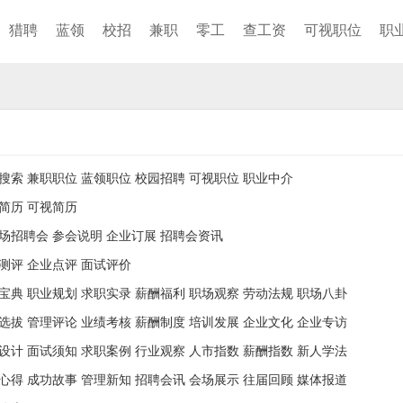
猎聘
蓝领
校招
兼职
零工
查工资
可视职位
职
搜索
兼职职位
蓝领职位
校园招聘
可视职位
职业中介
简历
可视简历
场招聘会
参会说明
企业订展
招聘会资讯
测评
企业点评
面试评价
宝典
职业规划
求职实录
薪酬福利
职场观察
劳动法规
职场八卦
选拔
管理评论
业绩考核
薪酬制度
培训发展
企业文化
企业专访
设计
面试须知
求职案例
行业观察
人市指数
薪酬指数
新人学法
心得
成功故事
管理新知
招聘会讯
会场展示
往届回顾
媒体报道