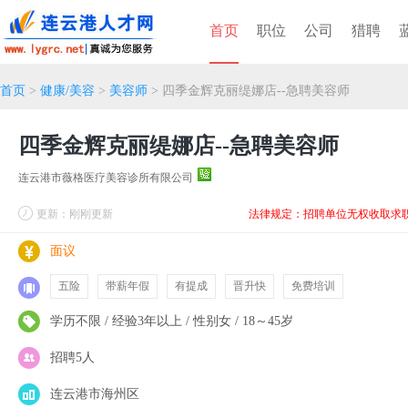
首页
职位
公司
猎聘
首页
>
健康/美容
>
美容师
> 四季金辉克丽缇娜店--急聘美容师
四季金辉克丽缇娜店--急聘美容师
连云港市薇格医疗美容诊所有限公司
更新：刚刚更新
法律规定：招聘单位无权收取求
面议
五险
带薪年假
有提成
晋升快
免费培训
学历不限 / 经验3年以上 / 性别女 / 18～45岁
招聘5人
连云港市海州区