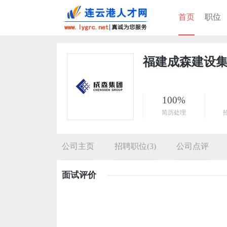
首页
职位
福建成森建设
100%
简历处理
公司主页
招聘职位(3)
公司点评
面试评价