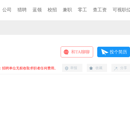
公司
猎聘
蓝领
校招
兼职
零工
查工资
可视职
和TA聊聊
投个简历
举报
收藏
分享
：招聘单位无权收取求职者任何费用。