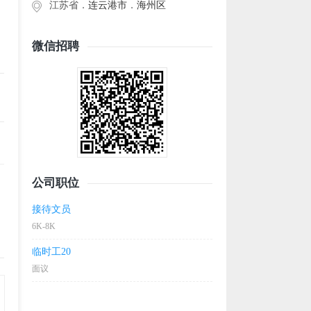
江苏省．
连云港市
．
海州区
微信招聘
公司职位
接待文员
6K-8K
临时工20
面议