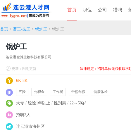
首页
职位
公司
猎聘
首页
>
普工/技工
>
锅炉工
> 锅炉工
锅炉工
连云港金驰生物科技有限公司
更新：刚刚更新
法律规定：招聘单位无权收取求
6K-8K
五险
公积金
工作餐
带薪年假
健康体检
大专 / 经验1年以上 / 性别男 / 22～50岁
招聘2人
连云港市海州区