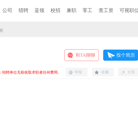
公司
猎聘
蓝领
校招
兼职
零工
查工资
可视职
师
和TA聊聊
投个简历
举报
收藏
分享
：招聘单位无权收取求职者任何费用。