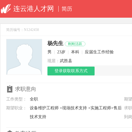
连云港人才网
简历
简历编号：N1242458
杨先生
刚刚活跃
男
|
23岁
|
本科
|
应届生工作经验
现居：
武胜县
登录获取联系方式
求职意向
工作类型：
全职
期
期望职业：
设备维护工程师 +现场技术支持 +实施工程师+售后
求
技术支持
到