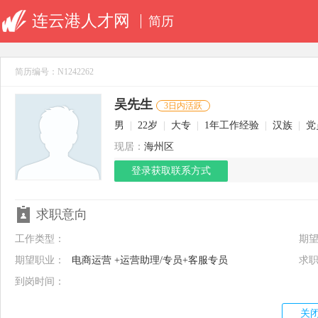
连云港人才网
简历
简历编号：N1242262
吴先生
3日内活跃
男
|
22岁
|
大专
|
1年工作经验
|
汉族
|
党
现居：
海州区
登录获取联系方式
求职意向
工作类型：
期
期望职业：
电商运营 +运营助理/专员+客服专员
求
到岗时间：