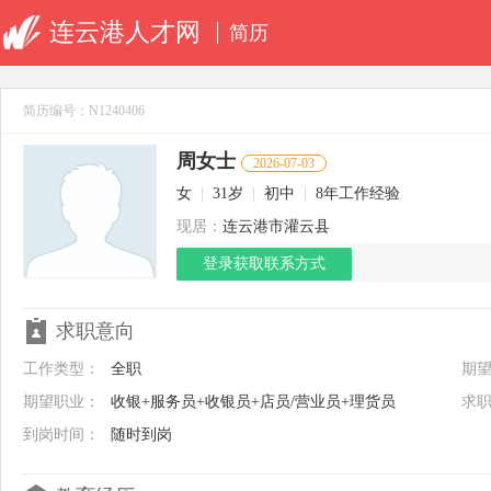
连云港人才网
简历
简历编号：N1240406
周女士
2026-07-03
女
|
31岁
|
初中
|
8年工作经验
现居：
连云港市灌云县
登录获取联系方式
求职意向
工作类型：
全职
期
期望职业：
收银+服务员+收银员+店员/营业员+理货员
求
到岗时间：
随时到岗